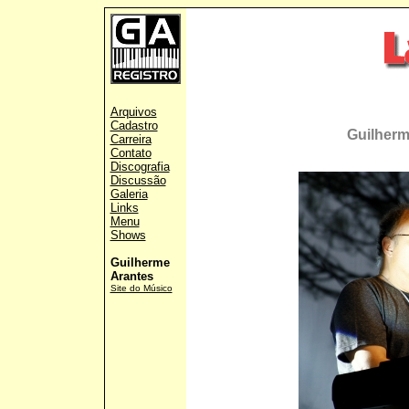
Arquivos
Cadastro
Guilher
Carreira
Contato
Discografia
Discussão
Galeria
Links
Menu
Shows
Guilherme
Arantes
Site do Músico