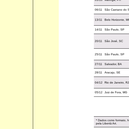
06/11
São Caetano do S
13/11
Belo Horizonte, M
14/11
São Paulo, SP
20/11
São José, SC
25/11
São Paulo, SP
27/11
Salvador, BA
28/11
Aracaju, SE
04/12
Rio de Janeiro, RJ
05/12
Juiz de Fora, MG
* Dados como formato, ho
pela Libertà Art.