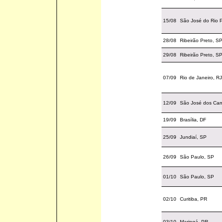
15/08
São José do Rio P
28/08
Ribeirão Preto, S
29/08
Ribeirão Preto, S
07/09
Rio de Janeiro, RJ
12/09
São José dos Ca
19/09
Brasília, DF
25/09
Jundiaí, SP
26/09
São Paulo, SP
01/10
São Paulo, SP
02/10
Curitiba, PR
03/10
Maringá, PR