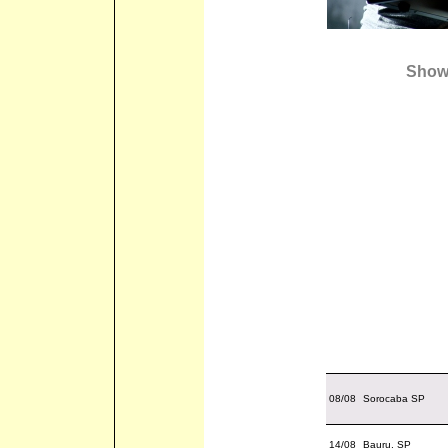
Shows
08/08
Sorocaba SP
14/08
Bauru, SP