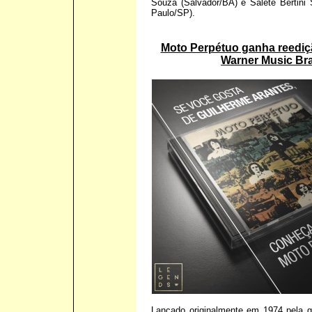
Souza (Salvador/BA) e Salete Bertini 
Paulo/SP).
Moto Perpétuo ganha reediç
Warner Music Bra
Lançado originalmente em 1974 pela g