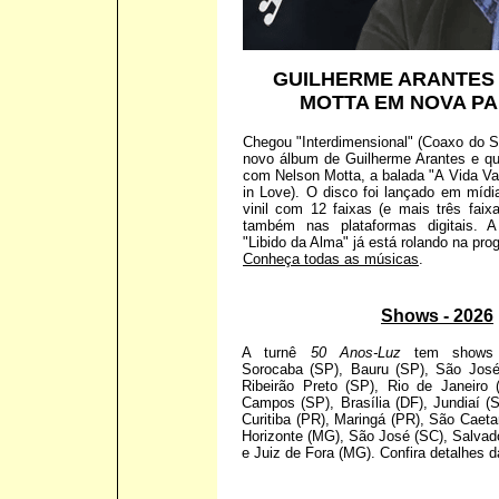
GUILHERME ARANTES
MOTTA EM NOVA P
Chegou "Interdimensional" (Coaxo do S
novo álbum de Guilherme Arantes e qu
com Nelson Motta, a balada "A Vida Val
in Love). O disco foi lançado em mídia
vinil com 12 faixas (e mais três fai
também nas plataformas digitais. A
"Libido da Alma" já está rolando na pr
Conheça todas as músicas
.
Shows - 2026
A turnê
50 Anos-Luz
tem shows p
Sorocaba (SP), Bauru (SP), São José
Ribeirão Preto (SP), Rio de Janeiro
Campos (SP), Brasília (DF), Jundiaí (
Curitiba (PR), Maringá (PR), São Caeta
Horizonte (MG), São José (SC), Salvado
e Juiz de Fora (MG). Confira detalhes 