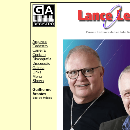
Fanzine Eletrônico do Fã-Clube GA
Arquivos
Cadastro
Carreira
Contato
Discografia
Discussão
Galeria
Links
Menu
Shows
Guilherme
Arantes
Site do Músico